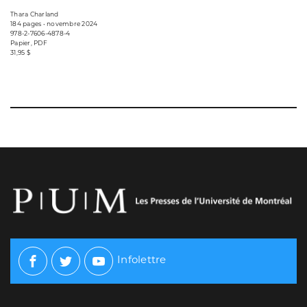
Thara Charland
184 pages • novembre 2024
978-2-7606-4878-4
Papier, PDF
31,95 $
Infolettre
Facebook
Twitter
Youtube