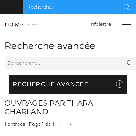
Recherche...
Rec
Infolettre
Recherche avancée
Je recherche...
Re
RECHERCHE AVANCÉE
OUVRAGES PAR THARA
CHARLAND
1 entrées | Page 1 de 1
|