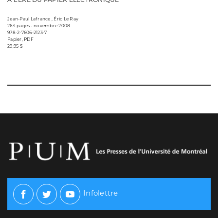
Jean-Paul Lafrance , Éric Le Ray
264 pages • novembre 2008
978-2-7606-2123-7
Papier, PDF
29,95 $
Infolettre
Facebook
Twitter
Youtube