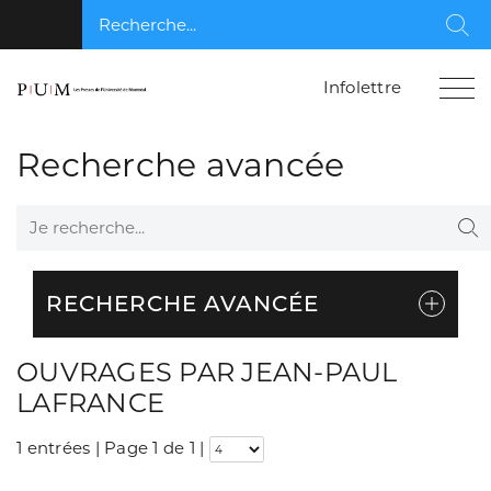
Recherche...
Rec
Infolettre
Recherche avancée
Je recherche...
Re
RECHERCHE AVANCÉE
OUVRAGES PAR JEAN-PAUL
LAFRANCE
1 entrées | Page 1 de 1
|