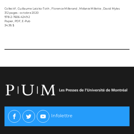
Collectif , Guillaume Latzko-Toth , Florence Millerand , Mélanie Millette , David Myles
312 pages • octobre 2020
978-2-7606-4249-2
Papier, PDF, E-Pub
34,95 $
Infolettre
Facebook
Twitter
Youtube