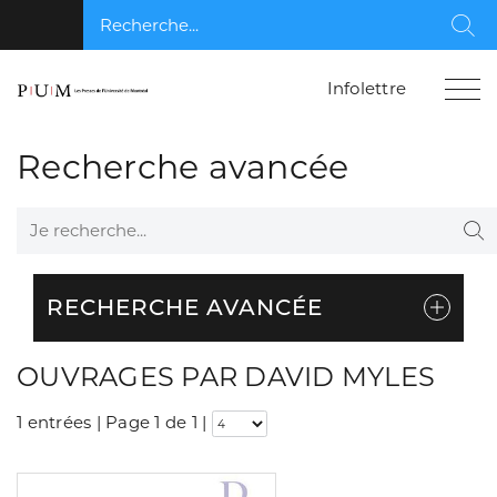
Recherche...
Rec
Infolettre
Recherche avancée
Je recherche...
Re
RECHERCHE AVANCÉE
OUVRAGES PAR DAVID MYLES
1 entrées | Page 1 de 1
|
Consulter