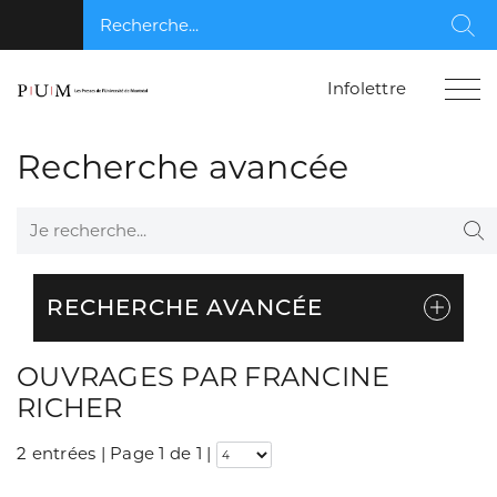
Recherche...
Rec
Infolettre
Recherche avancée
Je recherche...
Re
RECHERCHE AVANCÉE
OUVRAGES PAR FRANCINE
RICHER
2 entrées | Page 1 de 1
|