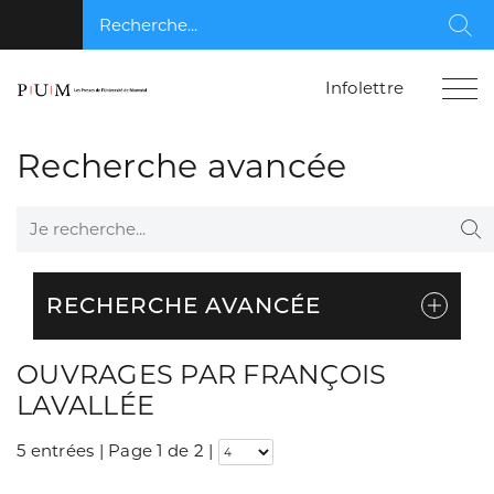
Recherche...
Rec
Infolettre
Recherche avancée
Je recherche...
Re
RECHERCHE AVANCÉE
OUVRAGES PAR FRANÇOIS
LAVALLÉE
5 entrées | Page 1 de 2
|