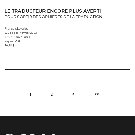
LE TRADUCTEUR ENCORE PLUS AVERTI
POUR SORTIR DES ORNIÈRES DE LA TRADUCTION
François Lavallée
336 pages • février 2022
978-2-7606-4600-1
Papier, PDF
34,95 $
>
>>
1
2