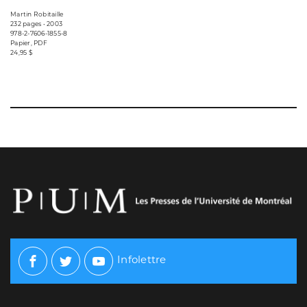
Martin Robitaille
232 pages • 2003
978-2-7606-1855-8
Papier, PDF
24,95 $
Infolettre
Facebook
Twitter
Youtube