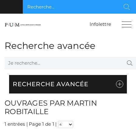
Recherche...
Rec
Infolettre
Recherche avancée
Je recherche...
Re
RECHERCHE AVANCÉE
OUVRAGES PAR MARTIN
ROBITAILLE
1 entrées | Page 1 de 1
|