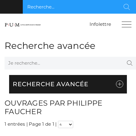
Recherche...
Rec
Infolettre
Recherche avancée
Je recherche...
Re
RECHERCHE AVANCÉE
OUVRAGES PAR PHILIPPE
FAUCHER
1 entrées | Page 1 de 1
|