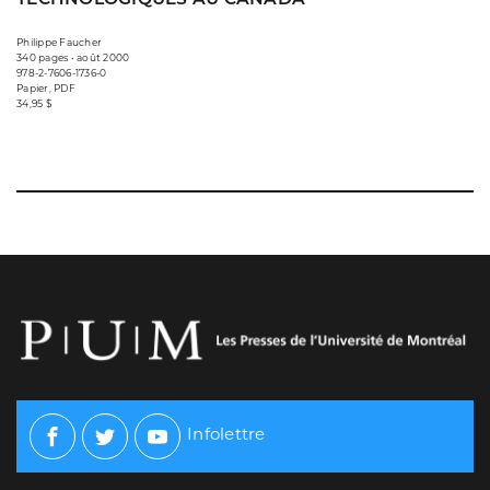
Philippe Faucher
340 pages • août 2000
978-2-7606-1736-0
Papier, PDF
34,95 $
Infolettre
Facebook
Twitter
Youtube