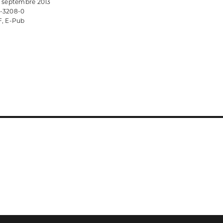
• septembre 2013
-3208-0
F, E-Pub