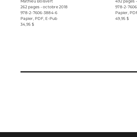
Mathieu Boisvert
492 pages 
262 pages • octobre 2018
978-2-7606
978-2-7606-3884-6
Papier, PD
Papier, PDF, E-Pub
49,95 $
34,95 $