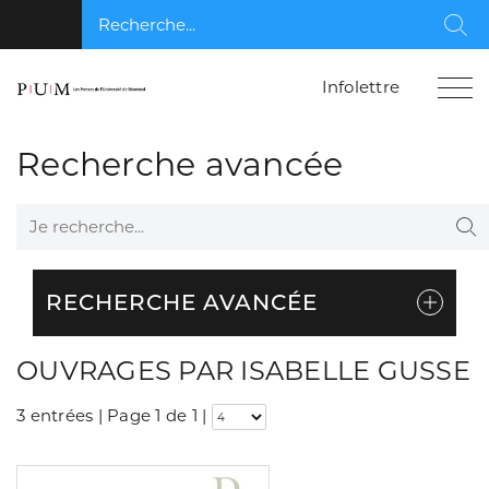
Recherche...
Rec
Infolettre
Recherche avancée
Je recherche...
Re
RECHERCHE AVANCÉE
OUVRAGES PAR ISABELLE GUSSE
3 entrées | Page 1 de 1
|
Consulter