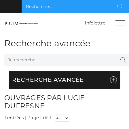
Recherche...
Rec
Infolettre
Recherche avancée
Je recherche...
Re
RECHERCHE AVANCÉE
OUVRAGES PAR LUCIE
DUFRESNE
1 entrées | Page 1 de 1
|