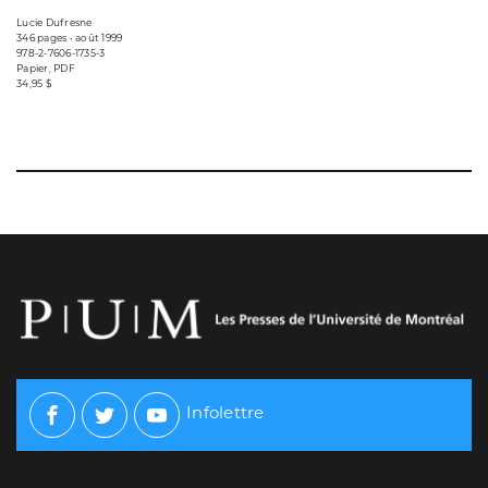
Lucie Dufresne
346 pages • août 1999
978-2-7606-1735-3
Papier, PDF
34,95 $
Infolettre
Facebook
Twitter
Youtube