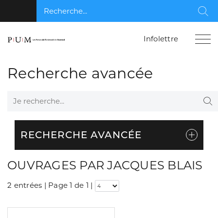
Recherche...
Rec
Infolettre
Recherche avancée
Je recherche...
Re
RECHERCHE AVANCÉE
OUVRAGES PAR JACQUES BLAIS
2 entrées | Page 1 de 1
|
Consulter