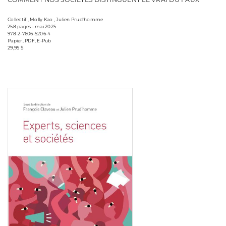
Collectif , Molly Kao , Julien Prud'homme
258 pages • mai 2025
978-2-7606-5206-4
Papier, PDF, E-Pub
29,95 $
Consulter