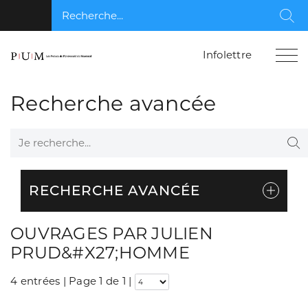
Recherche...
Rec
Infolettre
Recherche avancée
Je recherche...
Re
RECHERCHE AVANCÉE
OUVRAGES PAR JULIEN
PRUD&#X27;HOMME
4 entrées | Page 1 de 1
|