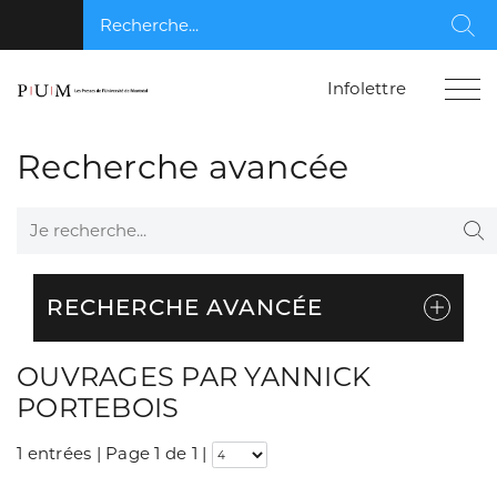
Recherche...
Rec
Infolettre
Recherche avancée
Je recherche...
Re
RECHERCHE AVANCÉE
OUVRAGES PAR YANNICK
PORTEBOIS
1 entrées | Page 1 de 1
|