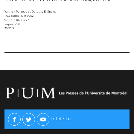
Yannick Portebois , Dorothy E. Speirs
403 pages • juin 2002
978-2-7606-1834-3
Papier, PDF
39,95 $
Infolettre
Facebook
Twitter
Youtube