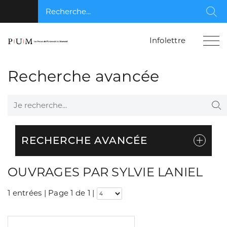
Recherche...
Rec
Infolettre
Recherche avancée
Je recherche...
Re
RECHERCHE AVANCÉE
OUVRAGES PAR SYLVIE LANIEL
1 entrées | Page 1 de 1
|
Consulter