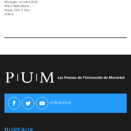
192 pages • octobre 2025
978-2-7606-5256-9
Papier, PDF, E-Pub
21,95 $
Infolettre
Facebook
Twitter
Youtube
BUREAUX