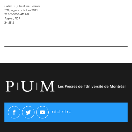
Collectif , Christine Bernier
120 pages • octobre 2019
978-2-7606-4122-8
Papier, PDF
24,95 $
Infolettre
Facebook
Twitter
Youtube