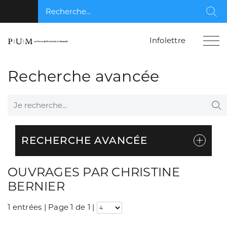
Recherche...
Rec
Infolettre
Recherche avancée
Je recherche...
Re
RECHERCHE AVANCÉE
OUVRAGES PAR CHRISTINE
BERNIER
1 entrées | Page 1 de 1
|