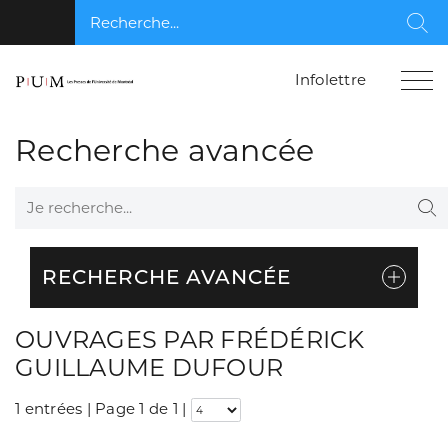
Recherche...
Rec
Infolettre
Recherche avancée
Je recherche...
Re
RECHERCHE AVANCÉE
OUVRAGES PAR FRÉDÉRICK
GUILLAUME DUFOUR
1 entrées | Page 1 de 1
|