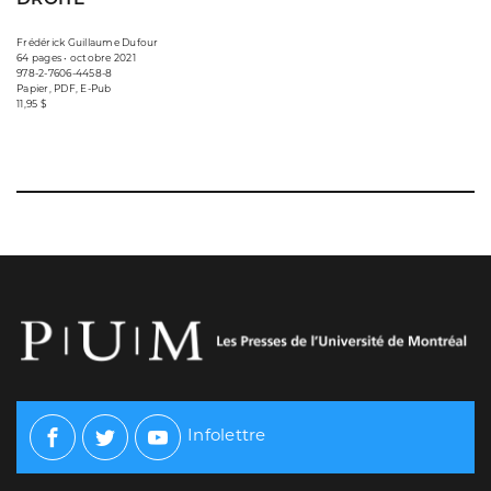
Frédérick Guillaume Dufour
64 pages • octobre 2021
978-2-7606-4458-8
Papier, PDF, E-Pub
11,95 $
Infolettre
Facebook
Twitter
Youtube