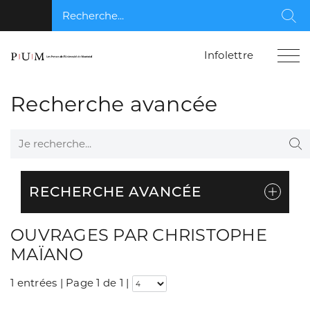
Recherche...
Rec
Infolettre
Recherche avancée
Je recherche...
Re
RECHERCHE AVANCÉE
OUVRAGES PAR CHRISTOPHE
MAÏANO
1 entrées | Page 1 de 1
|