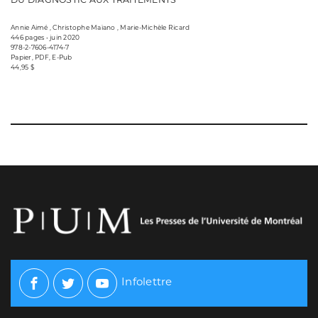
Annie Aimé , Christophe Maïano , Marie-Michèle Ricard
446 pages • juin 2020
978-2-7606-4174-7
Papier, PDF, E-Pub
44,95 $
Infolettre
Facebook
Twitter
Youtube