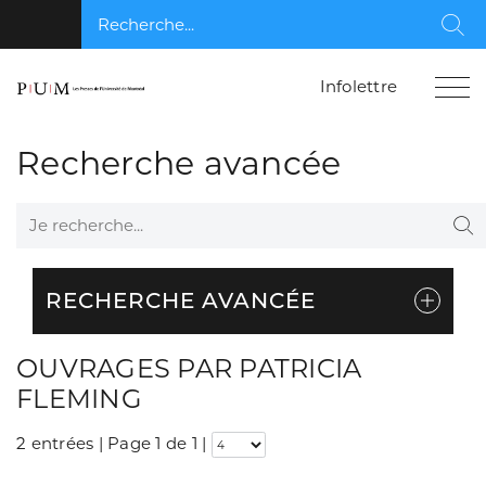
Recherche...
Rec
Infolettre
Recherche avancée
Je recherche...
Re
RECHERCHE AVANCÉE
OUVRAGES PAR PATRICIA
FLEMING
2 entrées | Page 1 de 1
|