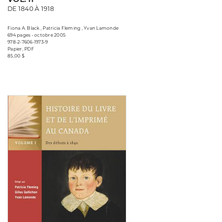
DE 1840 À 1918
Fiona A. Black , Patricia Fleming , Yvan Lamonde
694 pages • octobre 2005
978-2-7606-1973-9
Papier, PDF
85,00 $
Consulter