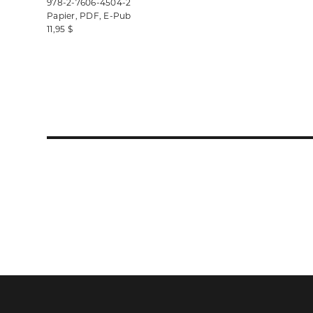
978-2-7606-4504-2
Papier, PDF, E-Pub
11,95 $