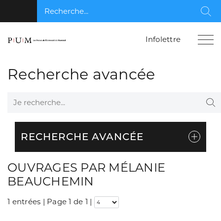
Recherche...
Rec
Infolettre
Recherche avancée
Je recherche...
Re
RECHERCHE AVANCÉE
OUVRAGES PAR MÉLANIE
BEAUCHEMIN
1 entrées | Page 1 de 1
|