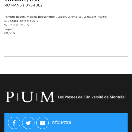
ROMANS (1975-1982)
Myriam Bacon , Mélanie Beauchemin , Lucie Guillemette , Lori Saint-Martin
592 pages • octobre 2014
978-2-7606-2185-5
Papier
80,00 $
Infolettre
Facebook
Twitter
Youtube