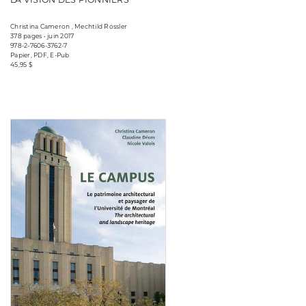
Christina Cameron , Mechtild Rössler
378 pages • juin 2017
978-2-7606-3762-7
Papier, PDF, E-Pub
45,95 $
Consulter