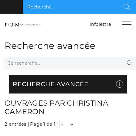
Recherche...
Rec
Infolettre
Recherche avancée
Je recherche...
Re
RECHERCHE AVANCÉE
OUVRAGES PAR CHRISTINA
CAMERON
2 entrées | Page 1 de 1
|