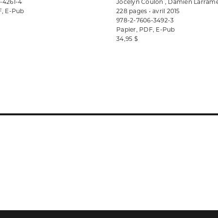
-4261-4
Jocelyn Coulon , Damien Larram
F, E-Pub
228 pages • avril 2015
978-2-7606-3492-3
Papier, PDF, E-Pub
34,95 $