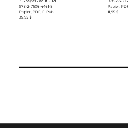
216 pages • août 2021
978-2-7606
978-2-7606-4461-8
Papier, PD
Papier, PDF, E-Pub
11,95 $
35,95 $