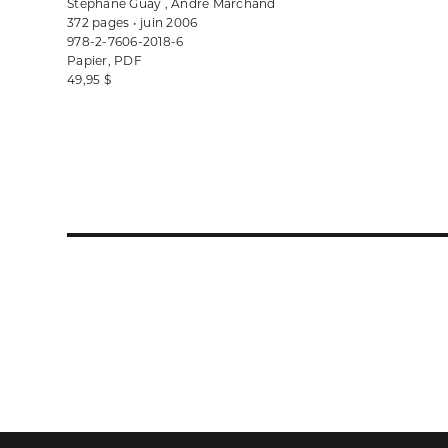
Stéphane Guay , André Marchand
372 pages • juin 2006
978-2-7606-2018-6
Papier, PDF
49,95 $