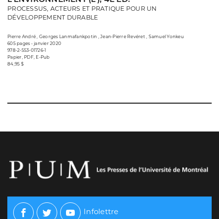
PROCESSUS, ACTEURS ET PRATIQUE POUR UN
DÉVELOPPEMENT DURABLE
Pierre André , Georges Lanmafankpotin , Jean-Pierre Revéret , Samuel Yonkeu
605 pages • janvier 2020
978-2-553-01726-1
Papier, PDF, E-Pub
84,95 $
Infolettre