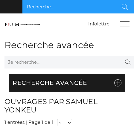
Recherche...
Rec
Infolettre
Recherche avancée
Je recherche...
Re
RECHERCHE AVANCÉE
OUVRAGES PAR SAMUEL
YONKEU
1 entrées | Page 1 de 1
|