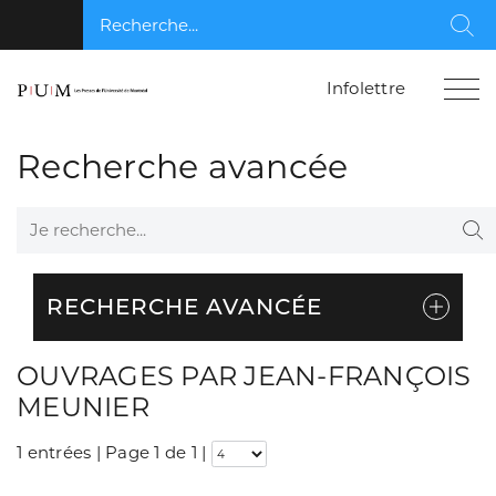
Recherche...
Rec
Infolettre
Recherche avancée
Je recherche...
Re
RECHERCHE AVANCÉE
OUVRAGES PAR JEAN-FRANÇOIS
MEUNIER
1 entrées | Page 1 de 1
|