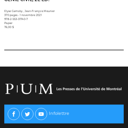
Elyse Gamsby , Jean-François Meunier
370 pages • 1 novembre 2021
978-2-553-01740-7
Papier
76,00 $
Infolettre
Facebook
Twitter
Youtube