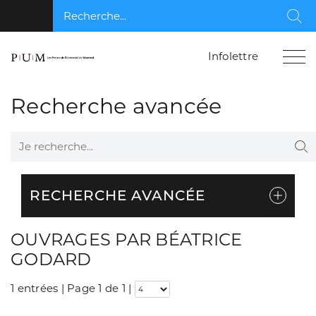
Recherche...
Rec
Infolettre
Recherche avancée
Je recherche...
Re
RECHERCHE AVANCÉE
OUVRAGES PAR BÉATRICE
GODARD
1 entrées | Page 1 de 1
|