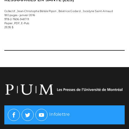
Collectif , Jean-Christophe Bélisle Pipon , Béatrice Godard , Jocelyne Saint-Arnaud
180 pages • janvier 2016
978-2-7606-3487-9
Papier, PDF, E-Pub
29,95 $
Infolettre
Facebook
Twitter
Youtube