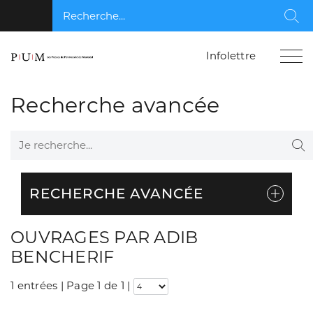
Recherche...
Rec
Infolettre
Recherche avancée
Je recherche...
Re
RECHERCHE AVANCÉE
OUVRAGES PAR ADIB
BENCHERIF
1 entrées | Page 1 de 1
|