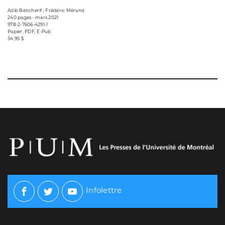
Adib Bencherif , Frédéric Mérand
240 pages • mars 2021
978-2-7606-4291-1
Papier, PDF, E-Pub
34,95 $
Infolettre
Facebook
Twitter
Youtube