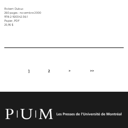
Robert Dubuc
260 pages • novembre 2000
978-2-920342-36-1
Papier, PDF
25,95 $
>
>>
1
2