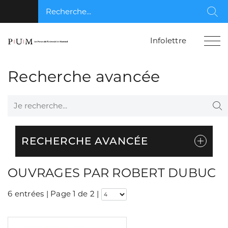
Recherche...
Rec
Infolettre
Recherche avancée
Je recherche...
Re
RECHERCHE AVANCÉE
OUVRAGES PAR ROBERT DUBUC
6 entrées | Page 1 de 2
|
Consulter