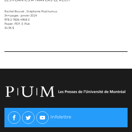
Rachel Bouvet , Stéphanie Posthumus
344 pages • janvier 2024
978-2-7606-4958-3
Papier, PDF, E-Pub
34,95 $
Infolettre
Facebook
Twitter
Youtube