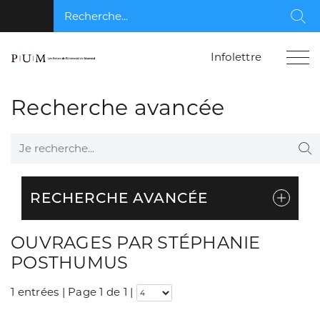
Recherche...
Rec
Infolettre
Recherche avancée
Je recherche...
Re
RECHERCHE AVANCÉE
OUVRAGES PAR STÉPHANIE
POSTHUMUS
1 entrées | Page 1 de 1
|