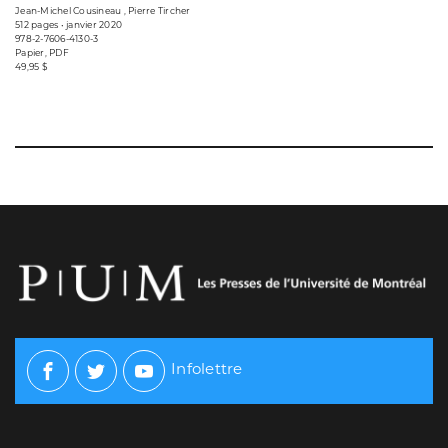
Jean-Michel Cousineau , Pierre Tircher
512 pages • janvier 2020
978-2-7606-4130-3
Papier, PDF
49,95 $
Infolettre
Facebook
Twitter
Youtube