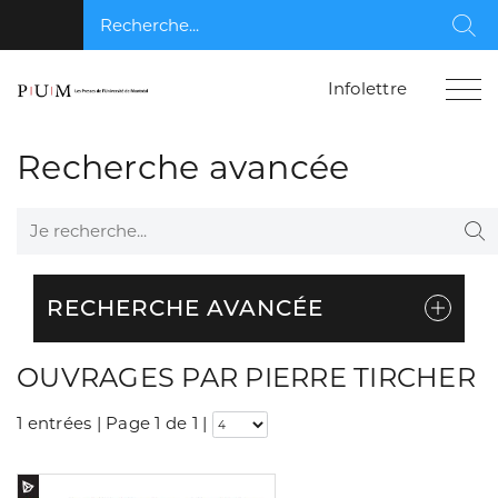
Recherche...
Rec
Infolettre
Recherche avancée
Je recherche...
Re
RECHERCHE AVANCÉE
OUVRAGES PAR PIERRE TIRCHER
1 entrées | Page 1 de 1
|
Consulter