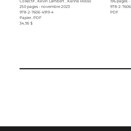
Collectif , Kevin Lambert , Karine Rosso
196 pages •
250 pages • novembre 2023
978-2-7606
978-2-7606-4919-4
PDF
Papier, PDF
34,95 $