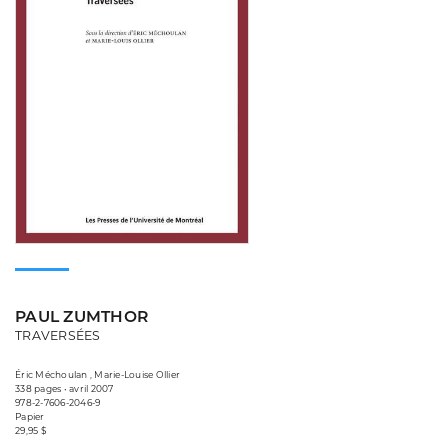
PAUL ZUMTHOR
TRAVERSÉES
Éric Méchoulan , Marie-Louise Ollier
338 pages • avril 2007
978-2-7606-2046-9
Papier
29,95 $