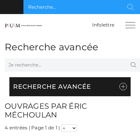
Recherche...
Rec
Infolettre
Recherche avancée
Je recherche...
Re
RECHERCHE AVANCÉE
OUVRAGES PAR ÉRIC
MÉCHOULAN
4 entrées | Page 1 de 1
|