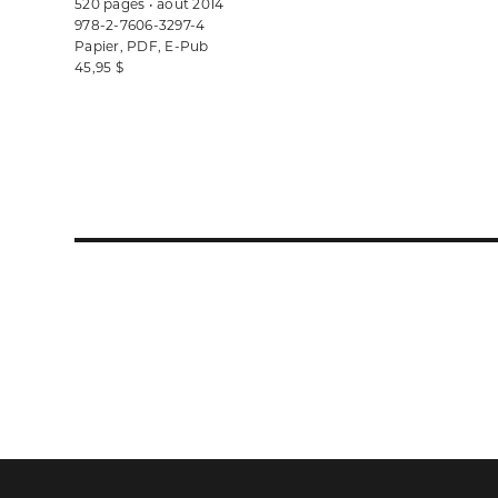
520 pages • août 2014
978-2-7606-3297-4
Papier, PDF, E-Pub
45,95 $