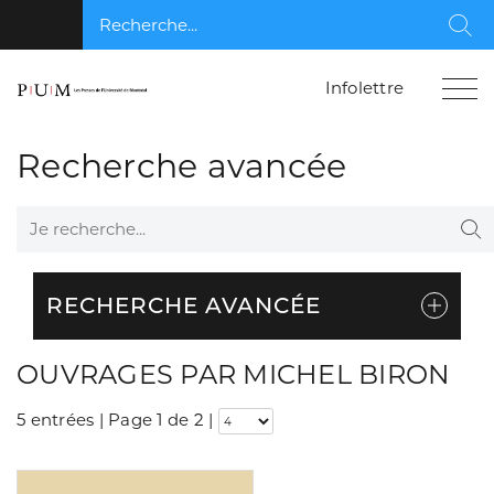
Recherche...
Rec
Infolettre
Recherche avancée
Je recherche...
Re
RECHERCHE AVANCÉE
OUVRAGES PAR MICHEL BIRON
5 entrées | Page 1 de 2
|
Consulter