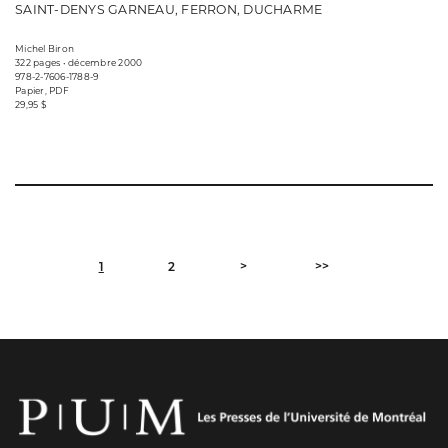
SAINT-DENYS GARNEAU, FERRON, DUCHARME
Michel Biron
322 pages • décembre 2000
978-2-7606-1788-9
Papier, PDF
29,95 $
>
>>
1
2