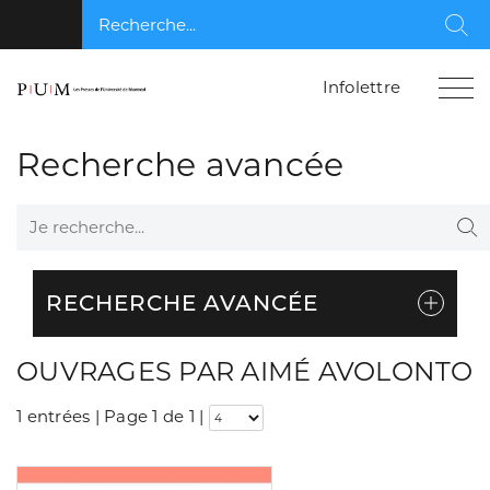
Recherche...
Rec
Infolettre
Recherche avancée
Je recherche...
Re
RECHERCHE AVANCÉE
OUVRAGES PAR AIMÉ AVOLONTO
1 entrées | Page 1 de 1
|
Consulter