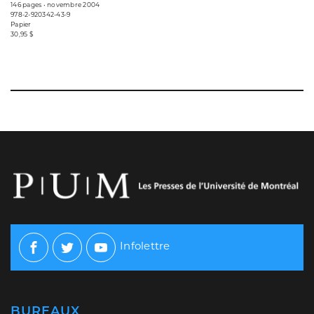
146 pages • novembre 2004
978-2-920342-43-9
Papier
30,95 $
Infolettre
Facebook
Twitter
Youtube
BUREAUX