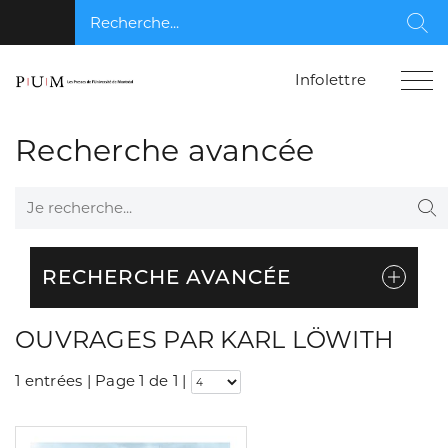
Recherche...
Rec
Infolettre
Recherche avancée
Je recherche...
Re
RECHERCHE AVANCÉE
OUVRAGES PAR KARL LÖWITH
1 entrées | Page 1 de 1
|
Consulter