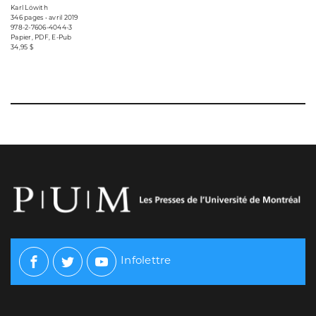
Karl Löwith
346 pages • avril 2019
978-2-7606-4044-3
Papier, PDF, E-Pub
34,95 $
Infolettre
Facebook
Twitter
Youtube