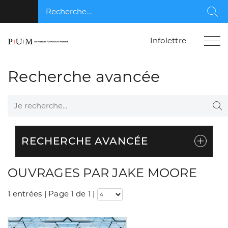
Recherche...
Rec
Infolettre
Recherche avancée
Je recherche...
Re
RECHERCHE AVANCÉE
OUVRAGES PAR JAKE MOORE
1 entrées | Page 1 de 1
|
Consulter