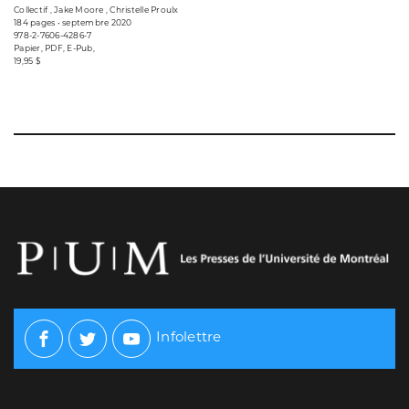
Collectif , Jake Moore , Christelle Proulx
184 pages • septembre 2020
978-2-7606-4286-7
Papier, PDF, E-Pub,
19,95 $
Infolettre
Facebook
Twitter
Youtube