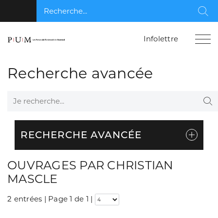
Recherche...
Rec
Infolettre
Recherche avancée
Je recherche...
Re
RECHERCHE AVANCÉE
OUVRAGES PAR CHRISTIAN
MASCLE
2 entrées | Page 1 de 1
|