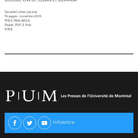
Danielle Cohen-Levinas
74 pages • novembre 2015
978-2-7606-3615-6
Papier, PDF, E-Pub
9,95 $
Infolettre
Facebook
Twitter
Youtube