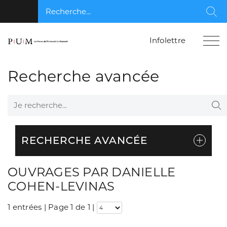
Recherche...
Rec
Infolettre
Recherche avancée
Je recherche...
Re
RECHERCHE AVANCÉE
OUVRAGES PAR DANIELLE
COHEN-LEVINAS
1 entrées | Page 1 de 1
|