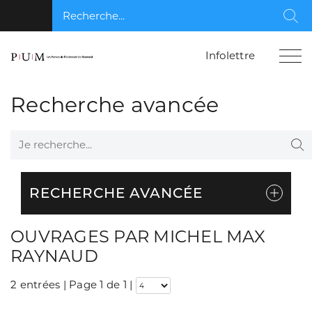
Recherche...
Rec
Infolettre
Recherche avancée
Je recherche...
Re
RECHERCHE AVANCÉE
OUVRAGES PAR MICHEL MAX
RAYNAUD
2 entrées | Page 1 de 1
|