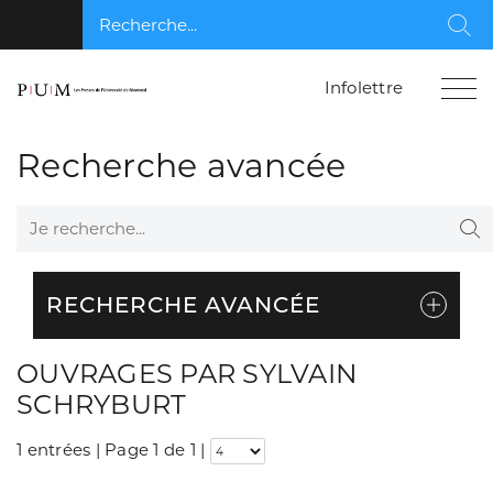
Recherche...
Rec
Infolettre
Recherche avancée
Je recherche...
Re
RECHERCHE AVANCÉE
OUVRAGES PAR SYLVAIN
SCHRYBURT
1 entrées | Page 1 de 1
|