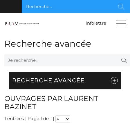
Recherche...
Rec
Infolettre
Recherche avancée
Je recherche...
Re
RECHERCHE AVANCÉE
OUVRAGES PAR LAURENT
BAZINET
1 entrées | Page 1 de 1
|