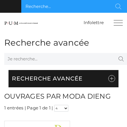
Recherche...
Rec
Infolettre
Recherche avancée
Je recherche...
Re
RECHERCHE AVANCÉE
OUVRAGES PAR MODA DIENG
1 entrées | Page 1 de 1
|
Consulter