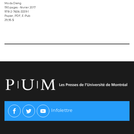
Moda Dieng
190 pages • février 2017
978-2-7606-3339-1
Papier, PDF, E-Pub
29,95 $
Infolettre
Facebook
Twitter
Youtube