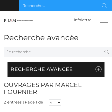
Recherche...
Rec
Infolettre
Recherche avancée
Je recherche...
Re
RECHERCHE AVANCÉE
OUVRAGES PAR MARCEL
FOURNIER
2 entrées | Page 1 de 1
|