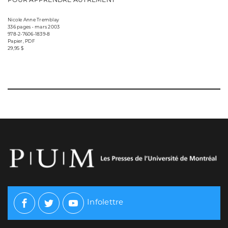
Nicole Anne Tremblay
336 pages • mars 2003
978-2-7606-1839-8
Papier, PDF
29,95 $
Infolettre
Facebook
Twitter
Youtube