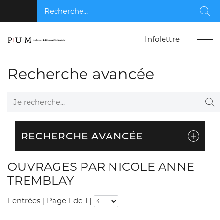
Recherche...
Rec
Infolettre
Recherche avancée
Je recherche...
Re
RECHERCHE AVANCÉE
OUVRAGES PAR NICOLE ANNE
TREMBLAY
1 entrées | Page 1 de 1
|