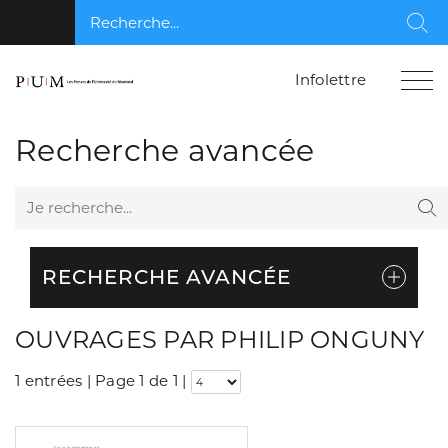
Recherche...
Rec
Infolettre
Recherche avancée
Je recherche...
Re
RECHERCHE AVANCÉE
OUVRAGES PAR PHILIP ONGUNY
1 entrées | Page 1 de 1
|
Consulter