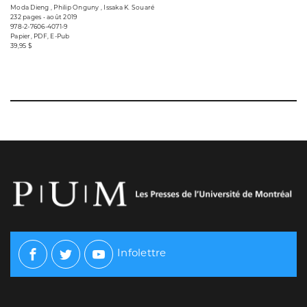
Moda Dieng , Philip Onguny , Issaka K. Souaré
232 pages • août 2019
978-2-7606-4071-9
Papier, PDF, E-Pub
39,95 $
Infolettre
Facebook
Twitter
Youtube