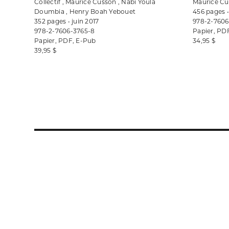
Collectif , Maurice Cusson , Nabi Youla
Maurice Cu
Doumbia , Henry Boah Yebouet
456 pages •
352 pages • juin 2017
978-2-7606
978-2-7606-3765-8
Papier, PD
Papier, PDF, E-Pub
34,95 $
39,95 $