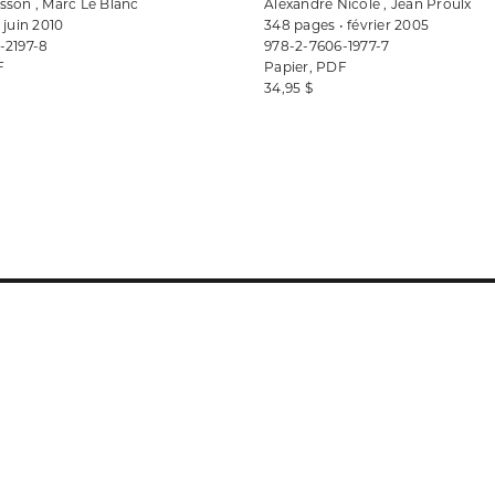
sson , Marc Le Blanc
Alexandre Nicole , Jean Proulx
 juin 2010
348 pages • février 2005
-2197-8
978-2-7606-1977-7
F
Papier, PDF
34,95 $