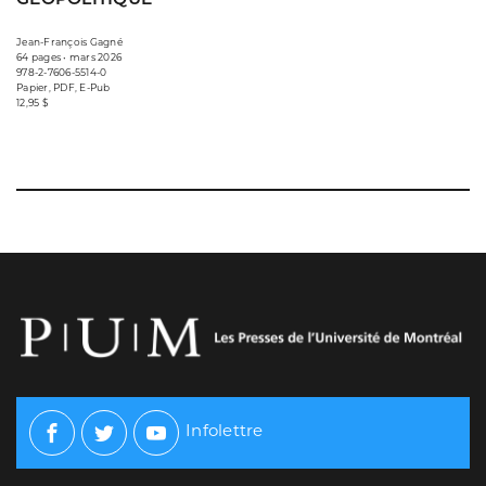
Jean-François Gagné
64 pages • mars 2026
978-2-7606-5514-0
Papier, PDF, E-Pub
12,95 $
Infolettre
Facebook
Twitter
Youtube