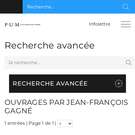
Recherche...
Rec
Infolettre
Recherche avancée
Je recherche...
Re
RECHERCHE AVANCÉE
OUVRAGES PAR JEAN-FRANÇOIS
GAGNÉ
1 entrées | Page 1 de 1
|