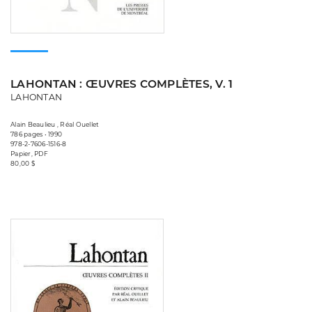
LAHONTAN : ŒUVRES COMPLÈTES, V. 1
LAHONTAN
Alain Beaulieu , Réal Ouellet
786 pages • 1990
978-2-7606-1516-8
Papier, PDF
80,00 $
Consulter