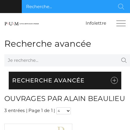
Recherche...
Rec
Infolettre
Recherche avancée
Je recherche...
Re
RECHERCHE AVANCÉE
OUVRAGES PAR ALAIN BEAULIEU
3 entrées | Page 1 de 1
|
Consulter