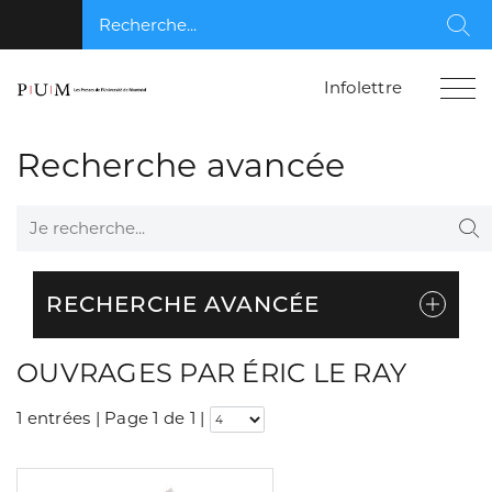
Recherche...
Rec
Infolettre
Recherche avancée
Je recherche...
Re
RECHERCHE AVANCÉE
OUVRAGES PAR ÉRIC LE RAY
1 entrées | Page 1 de 1
|
Consulter