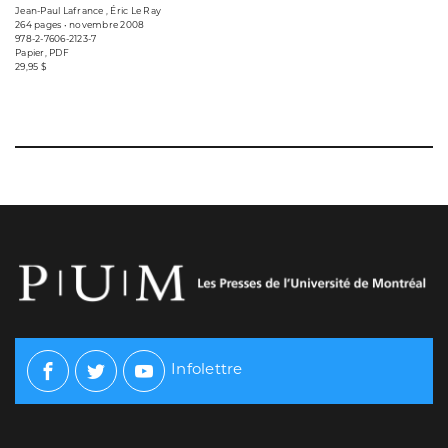
Jean-Paul Lafrance , Éric Le Ray
264 pages • novembre 2008
978-2-7606-2123-7
Papier, PDF
29,95 $
Infolettre
Facebook
Twitter
Youtube